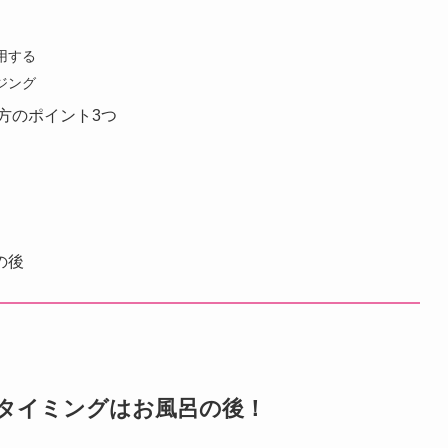
用する
ジング
方のポイント3つ
の後
めタイミングはお風呂の後！